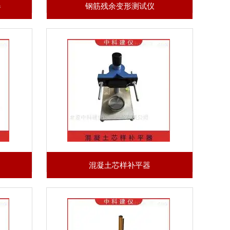
器
钢筋残余变形测试仪
混凝土芯样补平器