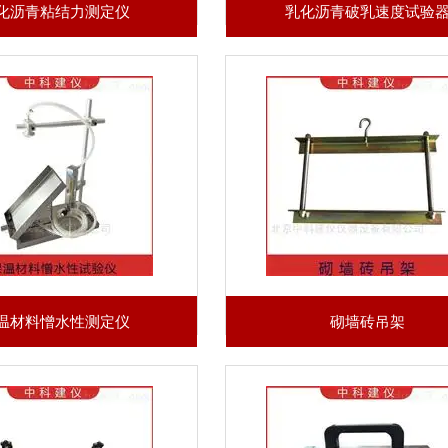
化沥青粘结力测定仪
乳化沥青破乳速度试验
温材料憎水性测定仪
砌墙砖吊架