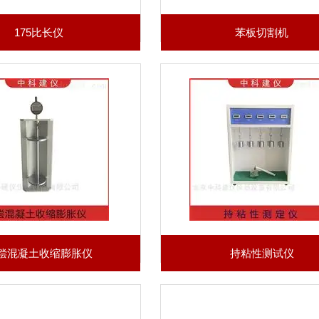
175比长仪
苯板切割机
偿混凝土收缩膨胀仪
持粘性测试仪