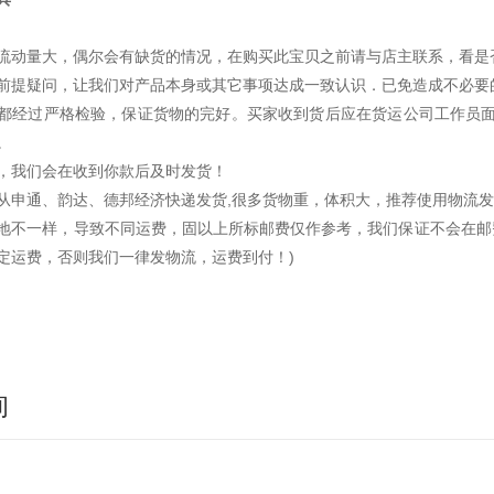
流动量大，偶尔会有缺货的情况，在购买此宝贝之前请与店主联系，看是
前提疑问，让我们对产品本身或其它事项达成一致认识．已免造成不必要
都经过严格检验，保证货物的完好。买家收到货后应在货运公司工作员面
。
发货，我们会在收到你款后及时发货！
从申通、韵达、德邦经济快递发货,很多货物重，体积大，推荐使用物流发
地不一样，导致不同运费，固以上所标邮费仅作参考，我们保证不会在邮费
定运费，否则我们一律发物流，运费到付！)
询