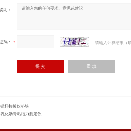
说明：
证码：
请输入计算结果（填
20锚杆拉拔仪垫块
J-I乳化沥青粘结力测定仪