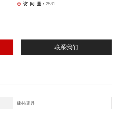
访 问 量：
2581
联系我们
建材/家具