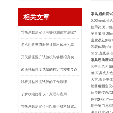
家具翘曲度
相关文章
0.03mm)
使用简便，稍加
导热系数测定仪有哪些测试方法呢?
测量范围-25m
直度误差(约):0
怎么用收缩膨胀仪计算出试样的真实膨胀值？
装表体积(约):1
包含:直线基
开关插座温升试验机能够模拟真实工作环境下的热耐受性
家具翘曲度试
其中距离为翘
谈谈持粘性测试仪的检定与校准要点
差;家具或人
大方;表身主
浅析持粘性测试仪的工作原理
翘曲度测定仪在
位差度仪(WCD
了解收缩膨胀仪：原理与应用
体积(约)125
用于测门与框
导热系数测定仪可以用于材料研究和开发
测量精度≥0.1m