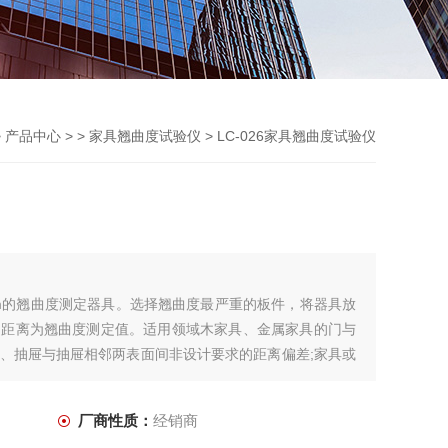
>
产品中心
> >
家具翘曲度试验仪
> LC-026家具翘曲度试验仪
mm的翘曲度测定器具。选择翘曲度最严重的板件，将器具放
中距离为翘曲度测定值。适用领域木家具、金属家具的门与
、抽屉与抽屉相邻两表面间非设计要求的距离偏差;家具或
;木家具、金属家具面板、正视面板件、门、桌面和抽屉面
厂商性质：
经销商