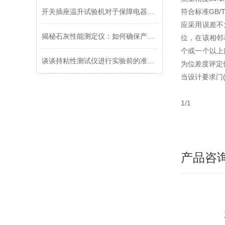
开关插座温升试验机对于保障电器的安全使用具有重要意义
符合标准GB/T
应采用误差不
揭秘石灰性能测定仪：如何确保产品质量？
位，在该相邻
个或一个以上
谈谈持粘性测试仪进行实验前的准备工作与对环境的要求
为位差度评定
当设计要求门
1/1
产品咨