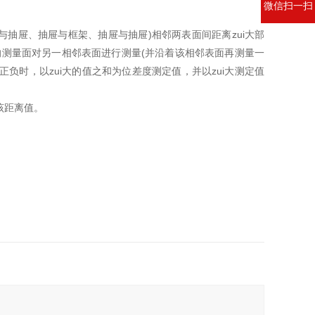
微信扫一扫
与抽屉、抽屉与框架、抽屉与抽屉)相邻两表面间距离zui大部
测量面对另一相邻表面进行测量(并沿着该相邻表面再测量一
正负时，以zui大的值之和为位差度测定值，并以zui大测定值
该距离值。