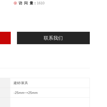
访 问 量：
1610
联系我们
建材/家具
-25mm~+25mm