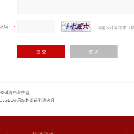
证码：
请输入计算结果（填
-042碱骨料养护盒
-JCJGBL夹层结构滚筒剥离夹具