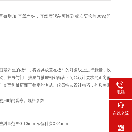
再做增加;直线性好，直线度误差可降到标准要求的30%(即
曲度最严重的板件，将器具放置在板件的对角线上进行测量，以
架、抽屉与门、抽屉与抽屉相邻两表面间非设计要求的距离偏
门 桌面和抽屉面平整度的测试。仪器特点设计精巧，外形美观
电话
方便使用时的观察。规格参数
在线交流
范围0-10mm 示值精度0.01mm