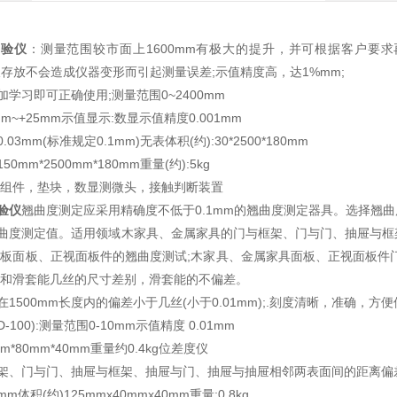
试验仪
：测量范围较市面上1600mm有极大的提升，并可根据客户要求
;长久存放不会造成仪器变形而引起测量误差;示值精度高，达1%mm;
学习即可正确使用;测量范围0~2400mm
m~+25mm示值显示:数显示值精度0.001mm
.03mm(标准规定0.1mm)无表体积(约):30*2500*180mm
50mm*2500mm*180mm重量(约):5kg
准组件，垫块，数显测微头，接触判断装置
验仪
翘曲度测定应采用精确度不低于0.1mm的翘曲度测定器具。选择翘
曲度测定值。适用领域
木家具、金属家具的门与框架、门与门、抽屉与框
造板面板、正视面板件的翘曲度测试;木家具、金属家具面板、正视面板件
体和滑套能几丝的尺寸差别，滑套能的不偏差。
1500mm长度内的偏差小于几丝(小于0.01mm);.刻度清晰，准确，
-100):测量范围0-10mm示值精度 0.01mm
mm*80mm*40mm重量约0.4kg位差度仪
架、门与门、抽屉与框架、抽屉与门、抽屉与抽屉相邻两表面间的距离偏差测量
m体积(约)125mmx40mmx40mm重量:0.8kg