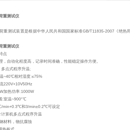
荷重测试仪
荷重测试装置是根据中华人民共和国国家标准GB/T11835-2007《
荷重测试仪
特点
理，自动化程度高，记录时间准确，性能稳定操作方便。
、多点式程序升温;
温~40℃相对湿度:≤75%
220V+10V50Hz
KW加热功率:1000W
:室温~900°℃
/min+0.3℃和3/min±0.2℃可设定
片计算机多点式程序升温
锈钢材料，物抗腐蚀
用热板式