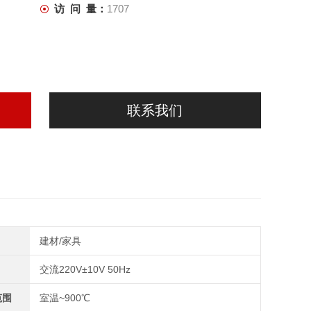
访 问 量：
1707
联系我们
建材/家具
交流220V±10V 50Hz
范围
室温~900℃