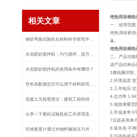
绝热用岩棉热
相关文章
一、使用范围
绝热用岩棉热
钢筋弯曲试验机在材料科学研究中发挥着重要作用
备。
绝热用岩棉热
水泥胶砂搅拌机：均匀搅拌，提升施工效率
二、产品功能
该产品结构合
水泥胶砂搅拌机​的使用条件有哪些？
1微电脑控制
2.环境温度:室
导热系数测定仪可以用于材料研究和开发
3.工作电压:交流
4.总功率:1.5
混凝土无核密度仪：建筑工程的得力助手
5.缩放测量范围
6.升温速率:5℃
分享一下磨耗试验机的工作原理及操作方法
7仪器采用单
8.装夹具:不
坯体硬度计通过对物料施加压力并测量压力下产生的变形程度来确定物料的硬度
9.仪器热源采