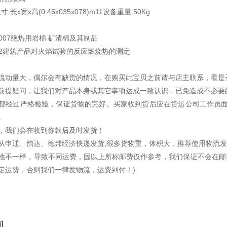
:长x宽x高(0.45x035x078)m11设备重量:50Kg
5-2007绝热用岩棉 矿渣棉及其制品
-2002建筑产品对火焰试验的反应燃烧热的测定
流动量大，偶尔会有缺货的情况，在购买此宝贝之前请与店主联系，看是
前提疑问，让我们对产品本身或其它事项达成一致认识．已免造成不必要
都经过严格检验，保证货物的完好。买家收到货后应在货运公司工作员面
。
发货，我们会在收到你款后及时发货！
从申通、韵达、德邦经济快递发货,很多货物重，体积大，推荐使用物流发
地不一样，导致不同运费，固以上所标邮费仅作参考，我们保证不会在邮费
定运费，否则我们一律发物流，运费到付！)
询